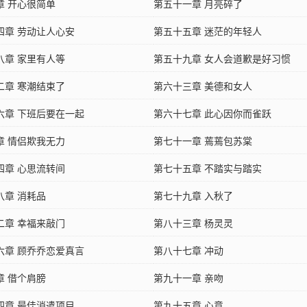
章 开心很简单
第五十一章 月亮碎了
四章 劳动让人心安
第五十五章 迷茫的年轻人
八章 家里有人等
第五十九章 女人会道歉是好习惯
二章 寒潮结束了
第六十三章 美德和女人
六章 下班后要在一起
第六十七章 此心因你而雀跃
章 情侣欺我无力
第七十一章 蔫蔫包苏棠
四章 心思流转间
第七十五章 不踏实与踏实
八章 消耗品
第七十九章 入秋了
二章 幸福来敲门
第八十三章 杨灵灵
六章 顾乔乔恋爱真言
第八十七章 冲动
章 借个肩膀
第九十一章 亲吻
四章 最佳消遣项目
第九十五章 心意