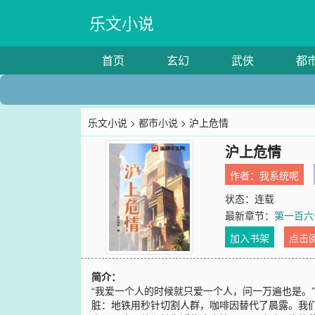
乐文小说
首页
玄幻
武侠
都
乐文小说
>
都市小说
> 沪上危情
沪上危情
作者：
我系统呢
状态：连载
最新章节：
第一百六
加入书架
点击
简介：
“我爱一个人的时候就只爱一个人，问一万遍也是。”
脏：地铁用秒针切割人群，咖啡因替代了晨露。我们学会