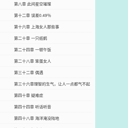
第八章 此间星空璀璨
第十二章 误差0.49％
第十六章 上海女人那些事
第二十章 一只纸鹤
第二十四章 一顿午饭
第二十八章 笨蛋女人
第三十二章 偶遇
第三十六章理智的生气，让人一点都气不起
来
第四十章 疑难症
第四十四章 听话听音
第四十八章 海洋淹没陆地