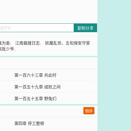
复制分享
我为妾
、
江南裁缝日志
、
妖魔乱世，五旬保安守家
疯批少爷
、
第一百六十三章 共此时
第一百五十九章 成败之间
第一百五十五章 野兔们
倒序
第四章 停工整顿