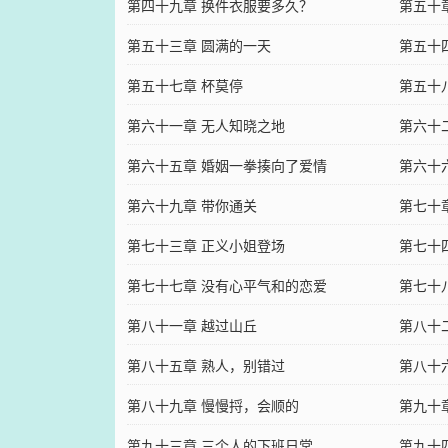
第四十九章 换件衣服要多久？
第五十
第五十三章 圆满的一天
第五十
第五十七章 杯莫停
第五十
第六十一章 无人知晓之地
第六十
第六十五章 婚姻一拳揍向了爱情
第六十
第六十九章 带你通关
第七十
第七十三章 正义小姐登场
第七十
第七十七章 没有心平气和的恋爱
第七十
第八十一章 越过山丘
第八十
第八十五章 熟人，别错过
第八十
第八十九章 慢慢捋，会顺的
第九十
第九十三章 三个人的下班日常
第九十