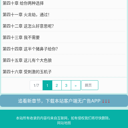
第四十章 给你两种选择
第四十一章 火龙劫，通过！
第四十二章 这怎么好意思呢？
第四十三章 我不需要
第四十四章 这半个猪鼻子给你？
第四十五章 这儿有个大色狼
第四十六章 受刺激的玉机子
1/7
1
2
3
»
追看新章节，下载本站客户端无广告APP
↓↓↓
本站所有收录的内容均来自互联网，如有侵权我们将尽快删除。
网站地图