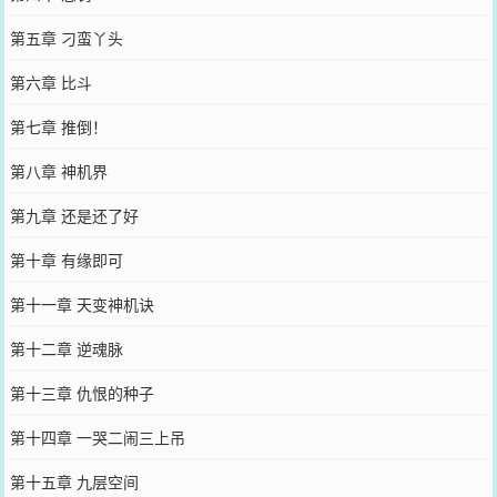
第五章 刁蛮丫头
第六章 比斗
第七章 推倒！
第八章 神机界
第九章 还是还了好
第十章 有缘即可
第十一章 天变神机诀
第十二章 逆魂脉
第十三章 仇恨的种子
第十四章 一哭二闹三上吊
第十五章 九层空间