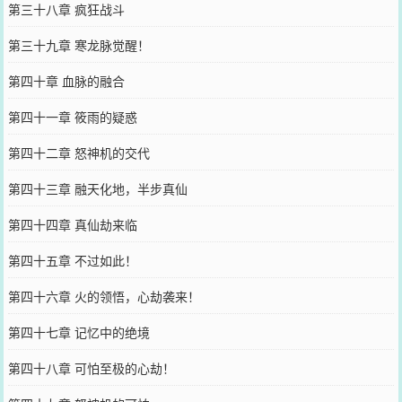
第三十八章 疯狂战斗
第三十九章 寒龙脉觉醒！
第四十章 血脉的融合
第四十一章 筱雨的疑惑
第四十二章 怒神机的交代
第四十三章 融天化地，半步真仙
第四十四章 真仙劫来临
第四十五章 不过如此！
第四十六章 火的领悟，心劫袭来！
第四十七章 记忆中的绝境
第四十八章 可怕至极的心劫！