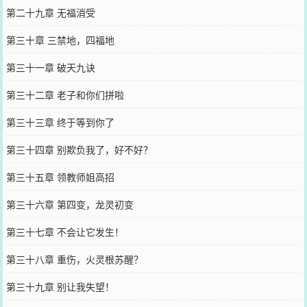
第二十九章 无福消受
第三十章 三禁地，四福地
第三十一章 破天九诀
第三十二章 老子和你们拼啦
第三十三章 终于等到你了
第三十四章 别欺负我了，好不好？
第三十五章 领教师姐高招
第三十六章 第四变，龙灵初变
第三十七章 不会让它发生！
第三十八章 重伤，火灵根苏醒？
第三十九章 别让我失望！