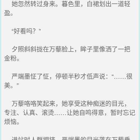
她忽然转过身来。暮色里，白裙划出一道轻
盈。
“好看吗？”
夕照斜斜拢在万藜脸上，眸子里像洒了一把
金粉。
严端墨怔了怔，停顿半秒才低声说：“……很
美。”
万藜咯咯笑起来，她享受这种痴迷的目光，
专注、认真、滚烫……让她自鸣得意，暂时忘记
烦恼。
进站时人群拥挤，严端墨的目光落在万藜垂