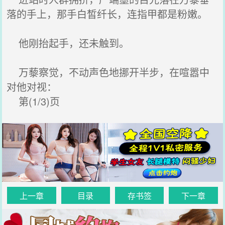
落的手上，那手白皙纤长，连指甲都是粉嫩。
他刚抬起手，还未触到。
万藜察觉，不动声色地挪开半步，在喧嚣中
对他对视：
第(1/3)页
上一章
目录
存书签
下一章