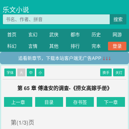
乐文小说
搜索
首页
玄幻
武侠
都市
历史
网游
科幻
言情
其他
排行
完本
登录
追看新章节，下载本站客户端无广告APP
↓↓↓
字体
大
中
小
换手
关灯
第 65 章 傅逢安的调查-《捞女高嫁手册》
上一章
目录
存书签
下一章
第(1/3)页