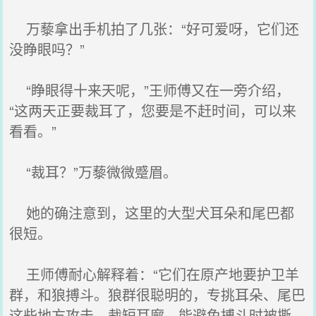
万藜拿出手机拍了几张：“好可爱呀，它们还
没睁眼吗？”
“睁眼得十来天呢，”王师傅又在一旁介绍，
“这两天正要裁耳了，您要是不赶时间，可以来
看看。”
“裁耳？”万藜微微蹙眉。
她的确注意到，这里的大型犬耳朵和尾巴都
很短。
王师傅耐心解释着：“它们在原产地要护卫羊
群，和狼搏斗。狼群很聪明的，专挑耳朵、尾巴
这些地方攻击。裁短耳廓，能避免搏斗时被撕