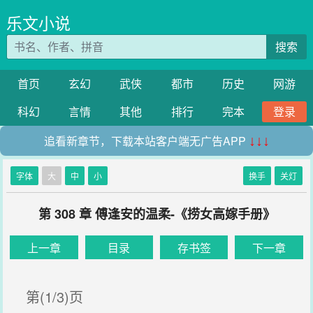
乐文小说
搜索
首页
玄幻
武侠
都市
历史
网游
科幻
言情
其他
排行
完本
登录
追看新章节，下载本站客户端无广告APP
↓↓↓
字体
大
中
小
换手
关灯
第 308 章 傅逢安的温柔-《捞女高嫁手册》
上一章
目录
存书签
下一章
第(1/3)页