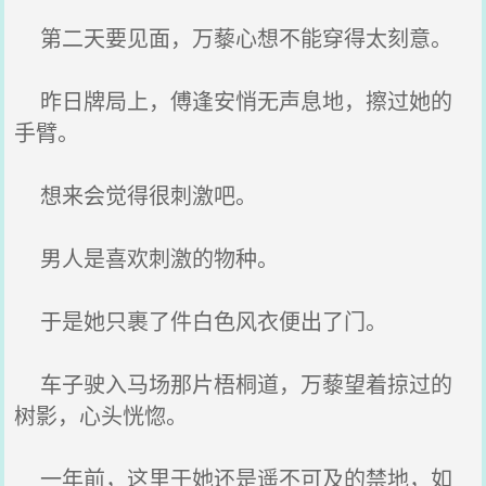
第二天要见面，万藜心想不能穿得太刻意。
昨日牌局上，傅逢安悄无声息地，擦过她的
手臂。
想来会觉得很刺激吧。
男人是喜欢刺激的物种。
于是她只裹了件白色风衣便出了门。
车子驶入马场那片梧桐道，万藜望着掠过的
树影，心头恍惚。
一年前，这里于她还是遥不可及的禁地，如