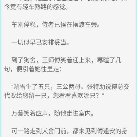
今竟有轻车熟路的感觉。
车刚停稳，侍者已候在摆渡车旁。
一切似早已安排妥当。
到了狗舍，王师傅笑着迎上来，寒暄了几
句，便引着她往里走：
“朔雪生了五只，三公两母。张特助说傅总交
代要给您留一只，您看看喜欢哪只？”
万藜笑着应声，随他走进室内。
可一路走到犬舍门前，都未见到傅逢安的身