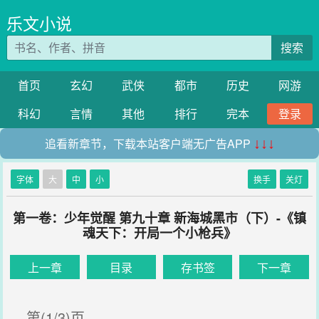
乐文小说
搜索
首页
玄幻
武侠
都市
历史
网游
科幻
言情
其他
排行
完本
登录
追看新章节，下载本站客户端无广告APP
↓↓↓
字体
大
中
小
换手
关灯
第一卷：少年觉醒 第九十章 新海城黑市（下）-《镇
魂天下：开局一个小枪兵》
上一章
目录
存书签
下一章
第(1/3)页