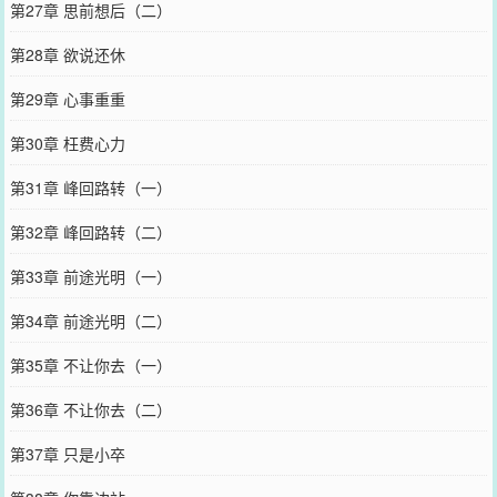
第27章 思前想后（二）
第28章 欲说还休
第29章 心事重重
第30章 枉费心力
第31章 峰回路转（一）
第32章 峰回路转（二）
第33章 前途光明（一）
第34章 前途光明（二）
第35章 不让你去（一）
第36章 不让你去（二）
第37章 只是小卒