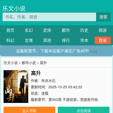
乐文小说
搜索
首页
玄幻
武侠
都市
历史
网游
科幻
言情
其他
排行
完本
登录
追看新章节，下载本站客户端无广告APP
↓↓↓
乐文小说
>
都市小说
> 高升
高升
作者：
布衣木石
更新时间：2025-10-25 03:42:22
状态：连载
最新章节：
第362章 不是结束，而是新开始
加入书架
点击阅读