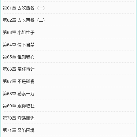
第61章 去吃西餐（一）
第62章 去吃西餐（二）
第63章 小姐性子
第64章 情不自禁
第65章 谁知我心
第66章 离任审计
第67章 不是碰瓷
第68章 勒索一万
第69章 跟你取钱
第70章 夺路而逃
第71章 又陷困境