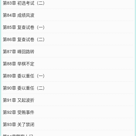
第83章 初选考试（二）
第84章 成绩风波
第85章 复查试卷（一）
第86章 复查试卷（二）
第87章 峰回路转
第88章 举棋不定
第89章 委以重任（一）
第90章 委以重任（二）
第91章 又起波折
第92章 受贿事件
第93章 关了禁闭