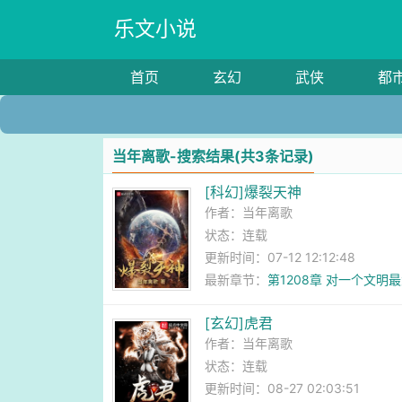
乐文小说
首页
玄幻
武侠
都
当年离歌-搜索结果(共3条记录)
[科幻]爆裂天神
作者：
当年离歌
状态：连载
更新时间：07-12 12:12:48
最新章节：
第1208章 对一个文
跑”的盟主）
[玄幻]虎君
作者：
当年离歌
状态：连载
更新时间：08-27 02:03:51