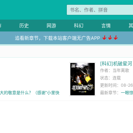
市
历史
网游
科幻
言情
↓↓↓
追看新章节，下载本站客户端无广告APP
[科幻]机破星河
作者：
当年离歌
状态：连载
更新时间：08-26 2
明最大的敬意是什么？（感谢“小里快
最新章节：
一眼