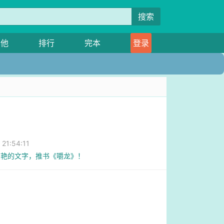
搜索
其他
排行
完本
登录
1:54:11
惊艳的文字，推书《嚼龙》！